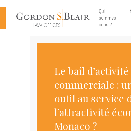
Cookies management panel
Qui
sommes-
nous ?
Le bail d’activité
commerciale : u
outil au service 
l’attractivité é
Monaco ?