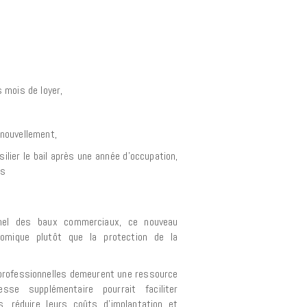
s mois de loyer,
enouvellement,
ésilier le bail après une année d’occupation,
is
nnel des baux commerciaux, ce nouveau
conomique plutôt que la protection de la
 professionnelles demeurent une ressource
esse supplémentaire pourrait faciliter
es, réduire leurs coûts d’implantation et