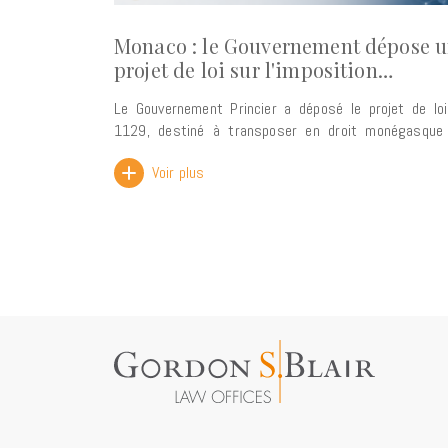
Monaco : le Gouvernement dépose 
projet de loi sur l'imposition
minimale des groupes
Le Gouvernement Princier a déposé le projet de lo
multinationaux
1129, destiné à transposer en droit monégasque
règles du Pilier 2 de l'OCDE. Ce texte prév
Voir plus
l'instauration d'un taux effectif minimal d'impositio
15 % pour les groupes d'entreprises multinationales 
le chiffre d'affaires consolidé est supérieur à
millions d'euros. Cette réforme s'inscrit dans le cadre
de l'évolution des standards internationaux en matièr
fiscalité. Son objectif n'est pas de créer une nouv
charge fiscale, mais de permettre à Monaco de conse
son droit d'imposition sur les bénéfices réalisés sur
territoire, en évitant que l'impôt complémentaire ne 
perçu par d'autres juridictions. Le Gouvernement
souligne également que ce nouveau dispositif contrib
à renforcer la sécurité juridique des entrepr
concernées et à préserver l'attractivité de la Principa