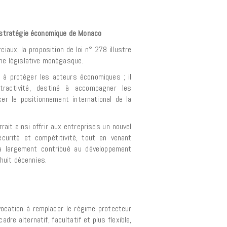
a stratégie économique de Monaco
iaux, la proposition de loi n° 278 illustre
che législative monégasque.
n à protéger les acteurs économiques ; il
tractivité, destiné à accompagner les
er le positionnement international de la
rait ainsi offrir aux entreprises un nouvel
, sécurité et compétitivité, tout en venant
 a largement contribué au développement
huit décennies.
vocation à remplacer le régime protecteur
cadre alternatif, facultatif et plus flexible,