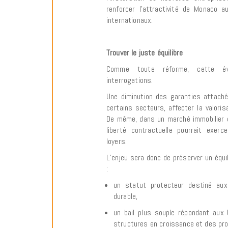
renforcer l’attractivité de Monaco a
internationaux.
Trouver le juste équilibre
Comme toute réforme, cette évo
interrogations.
Une diminution des garanties attach
certains secteurs, affecter la valori
De même, dans un marché immobilier d
liberté contractuelle pourrait exer
loyers.
L’enjeu sera donc de préserver un équ
:
un statut protecteur destiné aux
durable,
un bail plus souple répondant aux
structures en croissance et des proj