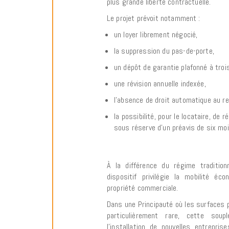
plus grande liberté contractuelle.
Le projet prévoit notamment :
un loyer librement négocié,
la suppression du pas-de-porte,
un dépôt de garantie plafonné à troi
une révision annuelle indexée,
l’absence de droit automatique au r
la possibilité, pour le locataire, de r
sous réserve d’un préavis de six mo
À la différence du régime traditio
dispositif privilégie la mobilité é
propriété commerciale.
Dans une Principauté où les surfaces
particulièrement rare, cette soupl
l’installation de nouvelles entrepris