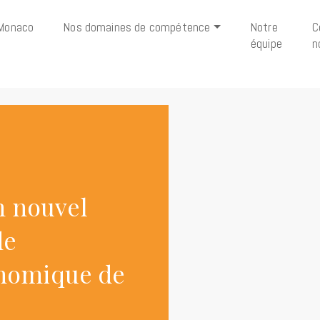
Monaco
Nos domaines de compétence
Notre
C
équipe
n
n nouvel
de
conomique de